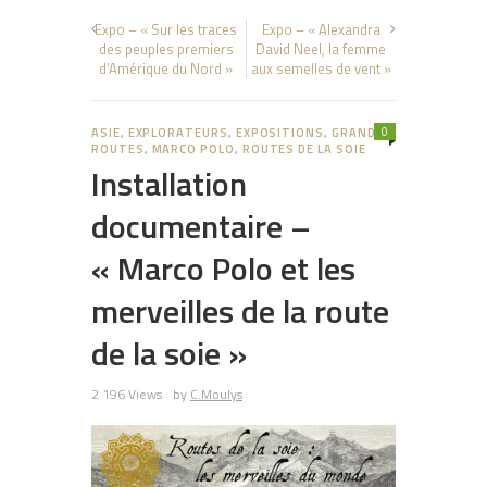
Expo – « Sur les traces
Expo – « Alexandra
des peuples premiers
David Neel, la femme
d’Amérique du Nord »
aux semelles de vent »
0
ASIE
,
EXPLORATEURS
,
EXPOSITIONS
,
GRANDES
ROUTES
,
MARCO POLO
,
ROUTES DE LA SOIE
Installation
documentaire –
« Marco Polo et les
merveilles de la route
de la soie »
2 196 Views
by
C.Moulys