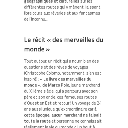
géographiques et culturelles
sur les
différentes routes qui y mènent, laissant
libre cours aux rêveries et aux fantasmes
de l’inconnu…
Le récit « des merveilles du
monde »
Tout autour, un récit qui a nourri bien des
questions et des rêves de voyages
(Christophe Colomb, notamment, s’en est
inspiré) :
« Le livre des merveilles du
monde », de Marco Polo
, jeune marchand
du XIII
ème
siècle, qui a parcouru avec son
père et son oncle, ces fameuses routes
d’Ouest en Est et retour ! Un voyage de 24
ans aussi unique qu’extraordinaire car
à
cette époque, aucun marchand ne faisait
toute la route
et personne ne connaissait
réellement la vie du monde d’un bout à