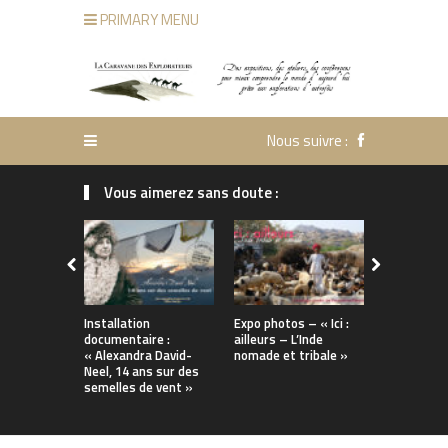
PRIMARY MENU
Nous suivre :
Vous aimerez sans doute :
Installation
Expo photos – « Ici :
Installatio
documentaire :
ailleurs – L’Inde
documentai
« Alexandra David-
nomade et tribale »
jardin secr
Neel, 14 ans sur des
d’Alexandr
semelles de vent »
Neel »