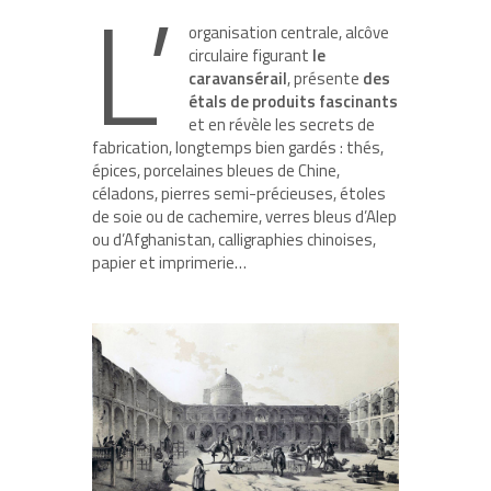
L’
organisation centrale, alcôve
circulaire figurant
le
caravansérail
, présente
des
étals de produits fascinants
et en révèle les secrets de
fabrication, longtemps bien gardés : thés,
épices, porcelaines bleues de Chine,
céladons, pierres semi-précieuses, étoles
de soie ou de cachemire, verres bleus d’Alep
ou d’Afghanistan, calligraphies chinoises,
papier et imprimerie…