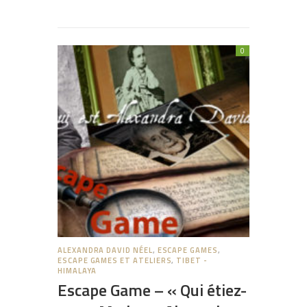
0
ALEXANDRA DAVID NÉEL
,
ESCAPE GAMES
,
ESCAPE GAMES ET ATELIERS
,
TIBET -
HIMALAYA
Escape Game – « Qui étiez-