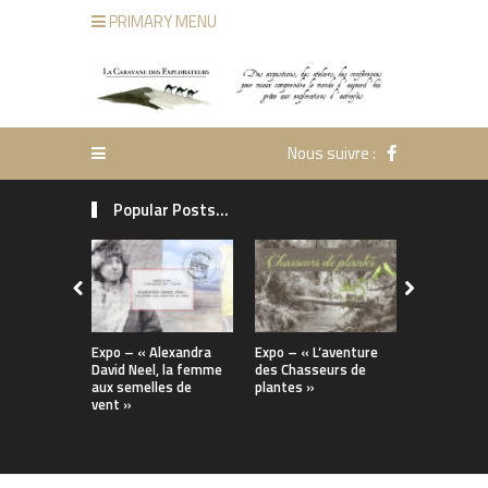
PRIMARY MENU
Nous suivre :
Popular Posts...
Expo – « Alexandra
Expo – « L’aventure
Installatio
David Neel, la femme
des Chasseurs de
documenta
aux semelles de
plantes »
« Marco Po
vent »
merveilles 
de la soie 