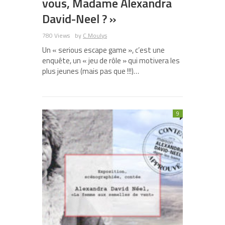
vous, Madame Alexandra
David-Neel ? »
780 Views
by
C.Moulys
Un « serious escape game », c’est une
enquête, un « jeu de rôle » qui motivera les
plus jeunes (mais pas que !!!)…
9