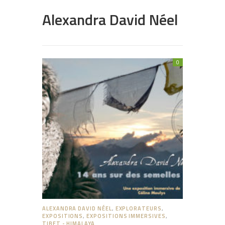
Alexandra David Néel
0
ALEXANDRA DAVID NÉEL
,
EXPLORATEURS
,
EXPOSITIONS
,
EXPOSITIONS IMMERSIVES
,
TIBET - HIMALAYA