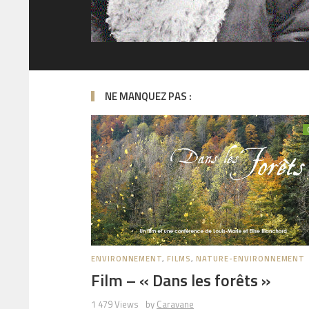
NE MANQUEZ PAS :
ENVIRONNEMENT
,
FILMS
,
NATURE-ENVIRONNEMENT
Film – « Dans les forêts »
1 479 Views
by
Caravane