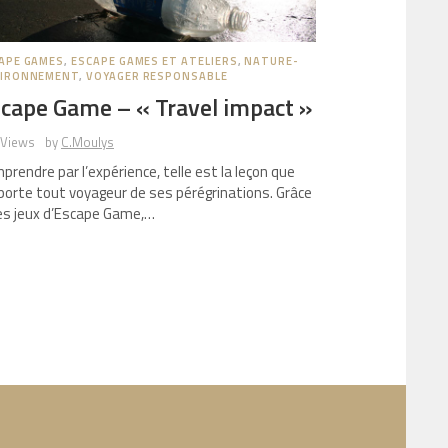
APE GAMES
,
ESCAPE GAMES ET ATELIERS
,
NATURE-
IRONNEMENT
,
VOYAGER RESPONSABLE
cape Game – « Travel impact »
 Views
by
C.Moulys
prendre par l’expérience, telle est la leçon que
porte tout voyageur de ses pérégrinations. Grâce
es jeux d’Escape Game,…