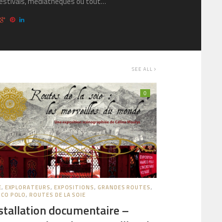
festivals, médiathèques ou tout…
SEE ALL
0
E
,
EXPLORATEURS
,
EXPOSITIONS
,
GRANDES ROUTES
,
CO POLO
,
ROUTES DE LA SOIE
stallation documentaire –