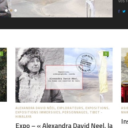
vos 
0
9
ALEXANDRA DAVID NÉEL
,
EXPLORATEURS
,
EXPOSITIONS
,
ASI
EXPOSITIONS IMMERSIVES
,
PERSONNAGES
,
TIBET -
MAR
HIMALAYA
In
Expo – « Alexandra David Neel, la