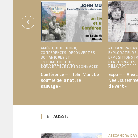
AMÉRIQUE DU NORD
,
ALEXANDRA DAV
CONFÉRENCES
,
DÉCOUVERTES
EXPLORATEURS
BOTANIQUES ET
EXPOSITIONS I
ENTOMOLOGIQUES
,
PERSONNAGES
,
EXPLORATEURS
,
PERSONNAGES
HIMALAYA
Conférence – « John Muir, Le
Expo – « Alex
souffle de la nature
Neel, la femm
sauvage »
de vent »
ET AUSSI :
ALEXANDRA DAV