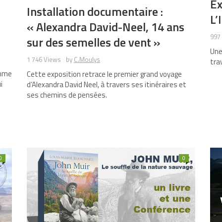
Ex
Installation documentaire :
L’
« Alexandra David-Neel, 14 ans
997
sur des semelles de vent »
Une
1 746 Views
by
C.Moulys
tra
omme
Cette exposition retrace le premier grand voyage
i
d’Alexandra David Neel, à travers ses itinéraires et
ses chemins de pensées.
0
0