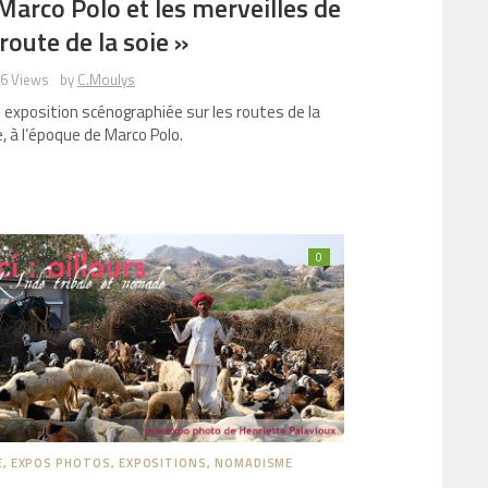
Marco Polo et les merveilles de
 route de la soie »
96 Views
by
C.Moulys
 exposition scénographiée sur les routes de la
e, à l’époque de Marco Polo.
0
E
,
EXPOS PHOTOS
,
EXPOSITIONS
,
NOMADISME