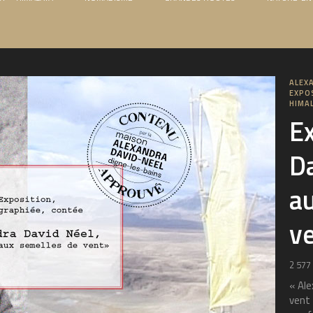
ALEX
EXPO
HIMA
E
D
a
v
2 577
« Ale
vent 