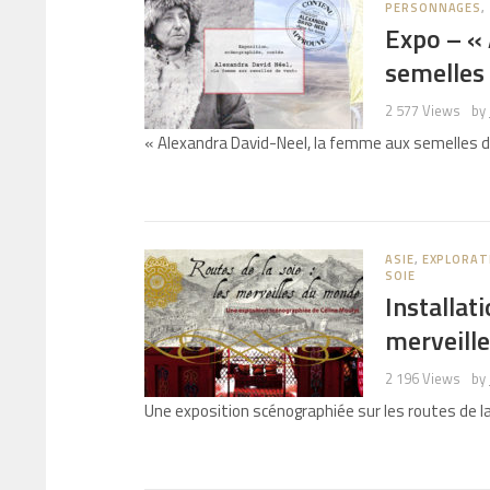
PERSONNAGES
,
Expo – «
semelles 
2 577 Views
by
« Alexandra David-Neel, la femme aux semelles 
ASIE
,
EXPLORAT
SOIE
Installat
merveille
2 196 Views
by
Une exposition scénographiée sur les routes de l