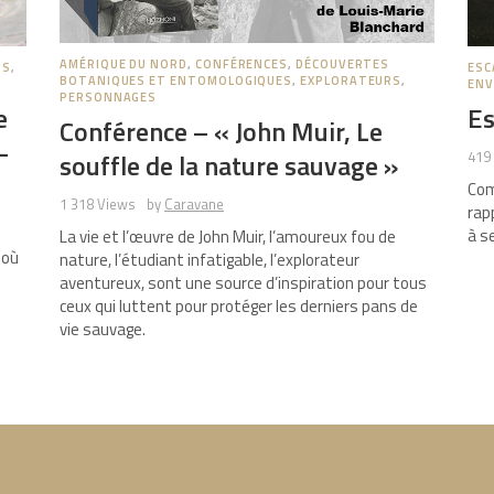
AMÉRIQUE DU NORD
,
CONFÉRENCES
,
DÉCOUVERTES
NS
,
ESC
BOTANIQUES ET ENTOMOLOGIQUES
,
EXPLORATEURS
,
ENV
PERSONNAGES
e
Es
Conférence – « John Muir, Le
-
419
souffle de la nature sauvage »
Com
1 318 Views
by
Caravane
rap
à s
La vie et l’œuvre de John Muir, l’amoureux fou de
 où
nature, l’étudiant infatigable, l’explorateur
aventureux, sont une source d’inspiration pour tous
ceux qui luttent pour protéger les derniers pans de
vie sauvage.