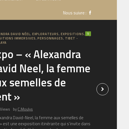
Nous suivre :
9
ANDRA DAVID NÉEL
,
EXPLORATEURS
,
EXPOSITIONS
,
SITIONS IMMERSIVES
,
PERSONNAGES
,
TIBET -
LAYA
xpo – « Alexandra
avid Neel, la femme
ux semelles de
ent »
 Views
by
C.Moulys
xandra David-Neel, la femme aux semelles de
» est une eexposition itinérante qui s’invite dans