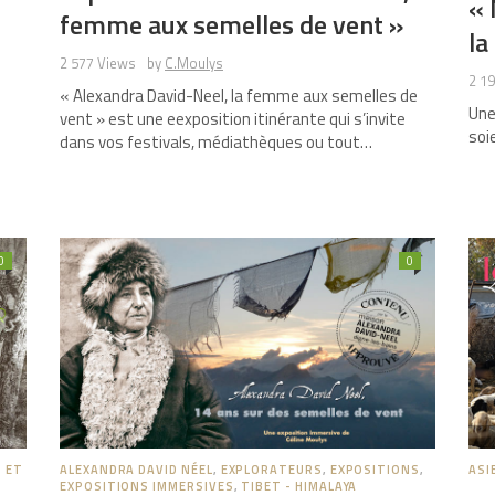
« 
femme aux semelles de vent »
la
2 577 Views
by
C.Moulys
2 1
« Alexandra David-Neel, la femme aux semelles de
Une
vent » est une eexposition itinérante qui s’invite
soi
dans vos festivals, médiathèques ou tout…
0
0
ASI
 ET
ALEXANDRA DAVID NÉEL
,
EXPLORATEURS
,
EXPOSITIONS
,
EXPOSITIONS IMMERSIVES
,
TIBET - HIMALAYA