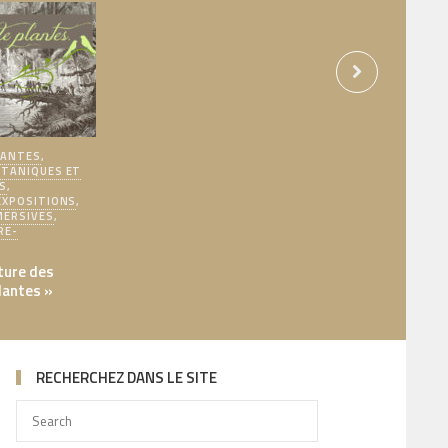
LANTES
,
TANIQUES ET
S
,
EXPOSITIONS
,
MERSIVES
,
RE-
T
ture des
lantes »
RECHERCHEZ DANS LE SITE