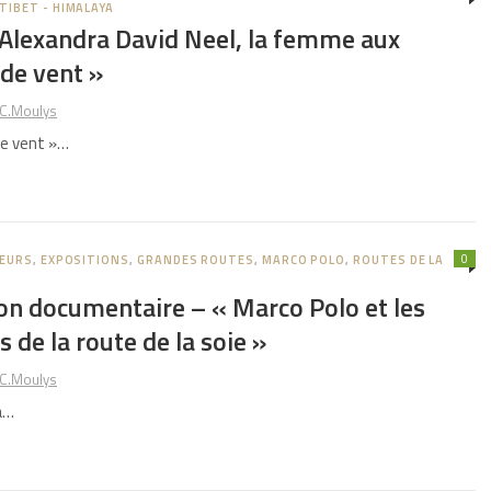
TIBET - HIMALAYA
 Alexandra David Neel, la femme aux
de vent »
C.Moulys
de vent »…
0
EURS
,
EXPOSITIONS
,
GRANDES ROUTES
,
MARCO POLO
,
ROUTES DE LA
ion documentaire – « Marco Polo et les
s de la route de la soie »
C.Moulys
a…