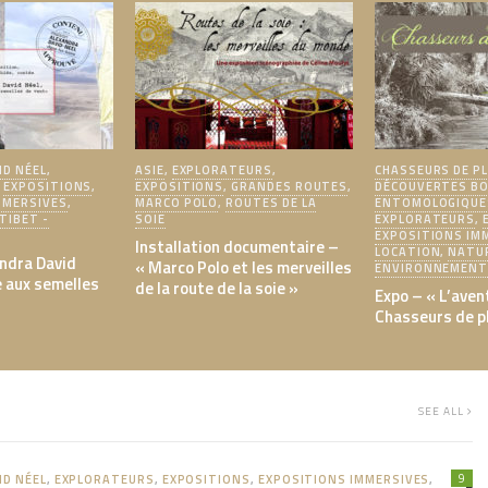
ID NÉEL
,
ASIE
,
EXPLORATEURS
,
CHASSEURS DE P
,
EXPOSITIONS
,
EXPOSITIONS
,
GRANDES ROUTES
,
DÉCOUVERTES BO
MMERSIVES
,
MARCO POLO
,
ROUTES DE LA
ENTOMOLOGIQUE
TIBET -
SOIE
EXPLORATEURS
,
EXPOSITIONS IM
Installation documentaire –
LOCATION
,
NATU
andra David
« Marco Polo et les merveilles
ENVIRONNEMEN
e aux semelles
de la route de la soie »
Expo – « L’aven
Chasseurs de p
SEE ALL
9
ID NÉEL
,
EXPLORATEURS
,
EXPOSITIONS
,
EXPOSITIONS IMMERSIVES
,