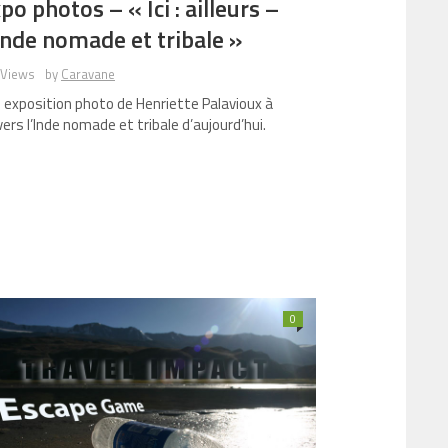
po photos – « Ici : ailleurs –
Inde nomade et tribale »
 Views
by
Caravane
 exposition photo de Henriette Palavioux à
vers l’Inde nomade et tribale d’aujourd’hui.
0