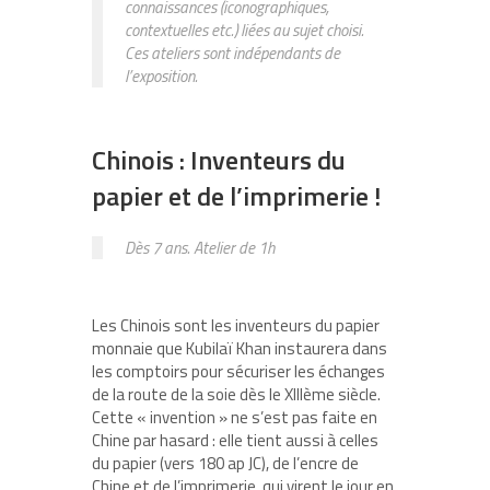
connaissances (iconographiques,
contextuelles etc.) liées au sujet choisi.
Ces ateliers sont indépendants de
l’exposition.
Chinois : Inventeurs du
papier et de l’imprimerie !
Dès 7 ans. Atelier de 1h
Les Chinois sont les inventeurs du papier
monnaie que Kubilaï Khan instaurera dans
les comptoirs pour sécuriser les échanges
de la route de la soie dès le XIII
ème
siècle.
Cette « invention » ne s’est pas faite en
Chine par hasard : elle tient aussi à celles
du papier (vers 180 ap JC), de l’encre de
Chine et de l’imprimerie, qui virent le jour en