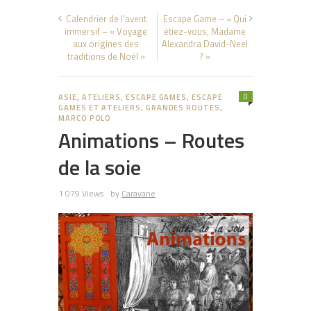
Calendrier de l’avent
Escape Game – « Qui
immersif – « Voyage
étiez-vous, Madame
aux origines des
Alexandra David-Neel
traditions de Noël »
? »
0
ASIE
,
ATELIERS
,
ESCAPE GAMES
,
ESCAPE
GAMES ET ATELIERS
,
GRANDES ROUTES
,
MARCO POLO
Animations – Routes
de la soie
1 079 Views
by
Caravane