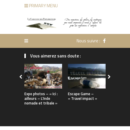
PRIMARY MENU
Nous suivre :
Vous aimerez sans doute :
Expo photos – « Ici :
Escape Game –
Escape Ga
ailleurs – L’Inde
« Travel impact »
« Citoyen d
nomade et tribale »