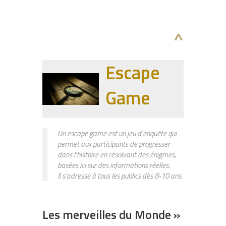
^
Escape
Game
Un escape game est un jeu d’enquête qui
permet aux participants de progresser
dans l’histoire en résolvant des énigmes,
basées ici sur des informations réelles.
Il s’adresse à tous les publics dès 8-10 ans.
Les merveilles du Monde »