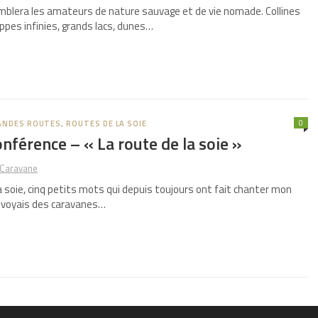
mblera les amateurs de nature sauvage et de vie nomade. Collines
ppes infinies, grands lacs, dunes…
0
ANDES ROUTES
,
ROUTES DE LA SOIE
onférence – « La route de la soie »
Caravane
a soie, cinq petits mots qui depuis toujours ont fait chanter mon
e voyais des caravanes…