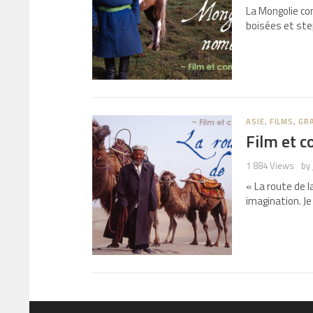
La Mongolie co
boisées et ste
ASIE
,
FILMS
,
GR
Film et c
1 884 Views
by
« La route de l
imagination. J