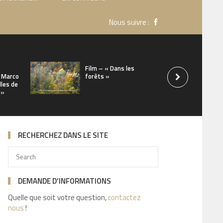
Nous suivre :
Film – « Dans les
 Marco
forêts »
lles de
 »
RECHERCHEZ DANS LE SITE
DEMANDE D’INFORMATIONS
Quelle que soit votre question,
contactez
nous
!