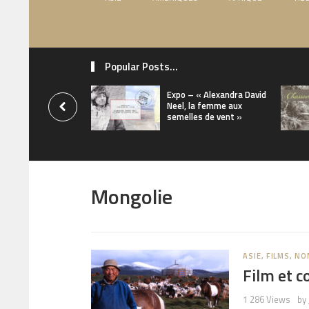
Popular Posts...
Expo – « Alexandra David
Neel, la femme aux
semelles de vent »
Mongolie
ASIE
,
FILMS
,
NO
Film et 
1 286 Views
by