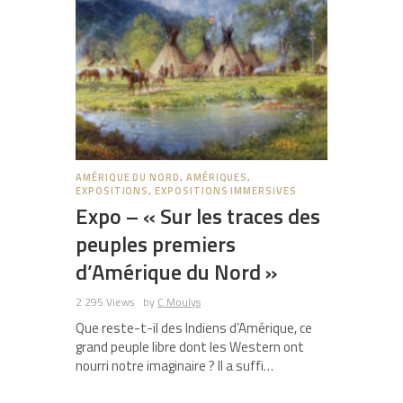
AMÉRIQUE DU NORD
,
AMÉRIQUES
,
EXPOSITIONS
,
EXPOSITIONS IMMERSIVES
Expo – « Sur les traces des
peuples premiers
d’Amérique du Nord »
2 295 Views
by
C.Moulys
Que reste-t-il des Indiens d’Amérique, ce
grand peuple libre dont les Western ont
nourri notre imaginaire ? Il a suffi…