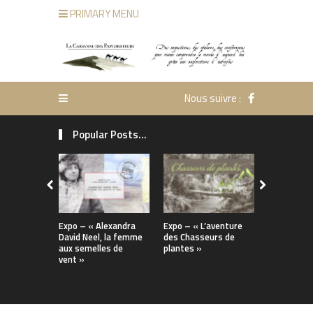
PRIMARY MENU
Nous suivre :
Popular Posts...
Expo – « Alexandra
Expo – « L’aventure
Installatio
David Neel, la femme
des Chasseurs de
documenta
aux semelles de
plantes »
« Marco Po
vent »
merveilles 
de la soie 